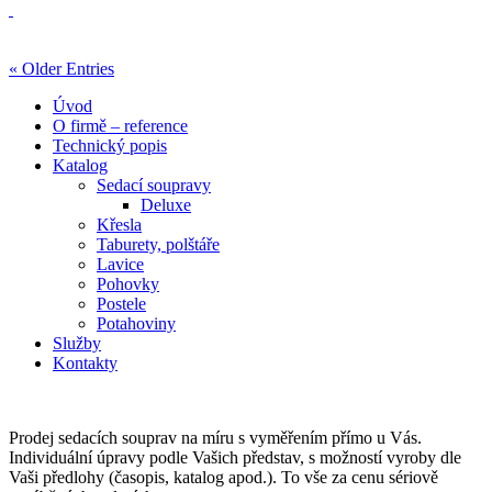
« Older Entries
Úvod
O firmě – reference
Technický popis
Katalog
Sedací soupravy
Deluxe
Křesla
Taburety, polštáře
Lavice
Pohovky
Postele
Potahoviny
Služby
Kontakty
Prodej sedacích souprav na míru s vyměřením přímo u Vás.
Individuální úpravy podle Vašich představ, s možností vyroby dle
Vaši předlohy (časopis, katalog apod.). To vše za cenu sériově