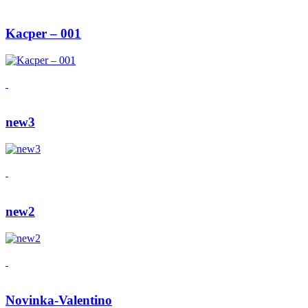
Kacper – 001
new3
new2
Novinka-Valentino